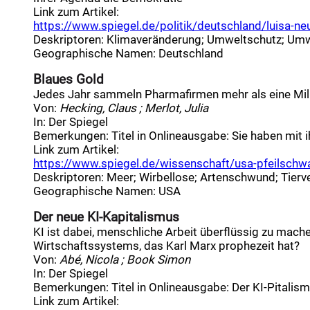
Link zum Artikel:
https://www.spiegel.de/politik/deutschland/luisa-neu
Deskriptoren
:
Klimaveränderung
;
Umweltschutz
;
Umwe
Geographische Namen
:
Deutschland
Blaues Gold
Jedes Jahr sammeln Pharmafirmen mehr als eine Milli
Von:
Hecking, Claus ; Merlot, Julia
In:
Der Spiegel
Bemerkungen:
Titel in Onlineausgabe: Sie haben mit 
Link zum Artikel:
https://www.spiegel.de/wissenschaft/usa-pfeilschwa
Deskriptoren
:
Meer
;
Wirbellose
;
Artenschwund
;
Tierv
Geographische Namen
:
USA
Der neue KI-Kapitalismus
KI ist dabei, menschliche Arbeit überflüssig zu mache
Wirtschaftssystems, das Karl Marx prophezeit hat?
Von:
Abé, Nicola ; Book Simon
In:
Der Spiegel
Bemerkungen:
Titel in Onlineausgabe: Der KI-Pitalis
Link zum Artikel: