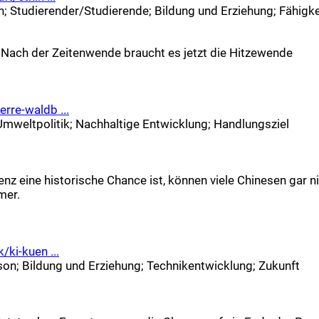
n
;
Studierender/Studierende
;
Bildung und Erziehung
;
Fähigke
k? Nach der Zeitenwende braucht es jetzt die Hitzewende
rre-waldb ...
Umweltpolitik
;
Nachhaltige Entwicklung
;
Handlungsziel
ligenz eine historische Chance ist, können viele Chinesen ga
mer.
ki-kuen ...
son
;
Bildung und Erziehung
;
Technikentwicklung
;
Zukunft