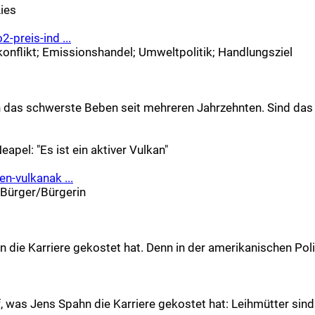
Lies
preis-ind ...
onflikt
;
Emissionshandel
;
Umweltpolitik
;
Handlungsziel
n das schwerste Beben seit mehreren Jahrzehnten. Sind das
apel: "Es ist ein aktiver Vulkan"
n-vulkanak ...
Bürger/Bürgerin
ie Karriere gekostet hat. Denn in der amerikanischen Polit
, was Jens Spahn die Karriere gekostet hat: Leihmütter sind