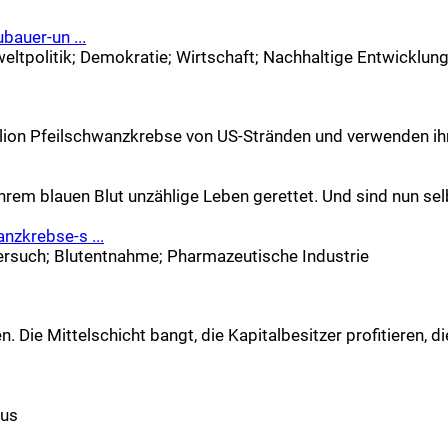
bauer-un ...
ltpolitik
;
Demokratie
;
Wirtschaft
;
Nachhaltige Entwicklun
on Pfeilschwanzkrebse von US-Stränden und verwenden ihr bl
ihrem blauen Blut unzählige Leben gerettet. Und sind nun sel
nzkrebse-s ...
ersuch
;
Blutentnahme
;
Pharmazeutische Industrie
n. Die Mittelschicht bangt, die Kapitalbesitzer profitieren,
mus