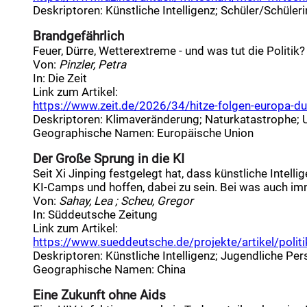
Deskriptoren
:
Künstliche Intelligenz
;
Schüler/Schüleri
Brandgefährlich
Feuer, Dürre, Wetterextreme - und was tut die Politi
Von:
Pinzler, Petra
In:
Die Zeit
Link zum Artikel:
https://www.zeit.de/2026/34/hitze-folgen-europa-due
Deskriptoren
:
Klimaveränderung
;
Naturkatastrophe
;
Geographische Namen
:
Europäische Union
Der Große Sprung in die KI
Seit Xi Jinping festgelegt hat, dass künstliche Intel
KI-Camps und hoffen, dabei zu sein. Bei was auch im
Von:
Sahay, Lea ; Scheu, Gregor
In:
Süddeutsche Zeitung
Link zum Artikel:
https://www.sueddeutsche.de/projekte/artikel/politik/
Deskriptoren
:
Künstliche Intelligenz
;
Jugendliche Per
Geographische Namen
:
China
Eine Zukunft ohne Aids