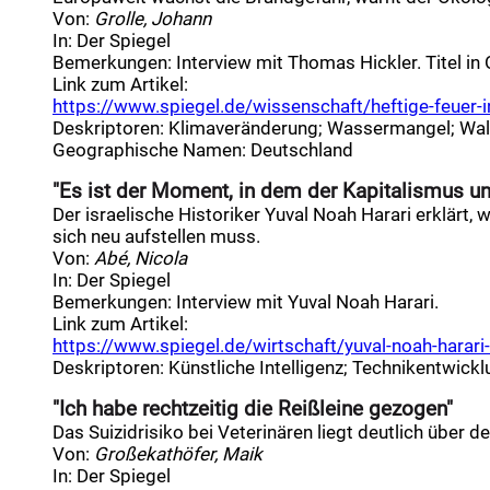
Von:
Grolle, Johann
In:
Der Spiegel
Bemerkungen:
Interview mit Thomas Hickler. Titel 
Link zum Artikel:
https://www.spiegel.de/wissenschaft/heftige-feuer-in
Deskriptoren
:
Klimaveränderung
;
Wassermangel
;
Wa
Geographische Namen
:
Deutschland
"Es ist der Moment, in dem der Kapitalismus un
Der israelische Historiker Yuval Noah Harari erklärt
sich neu aufstellen muss.
Von:
Abé, Nicola
In:
Der Spiegel
Bemerkungen:
Interview mit Yuval Noah Harari.
Link zum Artikel:
https://www.spiegel.de/wirtschaft/yuval-noah-harari-u
Deskriptoren
:
Künstliche Intelligenz
;
Technikentwickl
"Ich habe rechtzeitig die Reißleine gezogen"
Das Suizidrisiko bei Veterinären liegt deutlich über 
Von:
Großekathöfer, Maik
In:
Der Spiegel