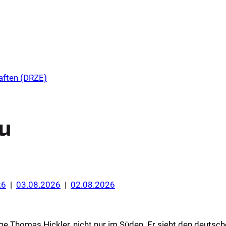
aften (DRZE)
u
26
|
03.08.2026
|
02.08.2026
e Thomas Hickler, nicht nur im Süden. Er sieht den deutsch