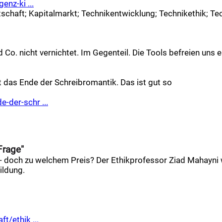
enz-ki ...
tschaft
;
Kapitalmarkt
;
Technikentwicklung
;
Technikethik
;
Te
Co. nicht vernichtet. Im Gegenteil. Die Tools befreien uns 
t das Ende der Schreibromantik. Das ist gut so
-der-schr ...
Frage"
n - doch zu welchem Preis? Der Ethikprofessor Ziad Mahayn
ildung.
t/ethik ...