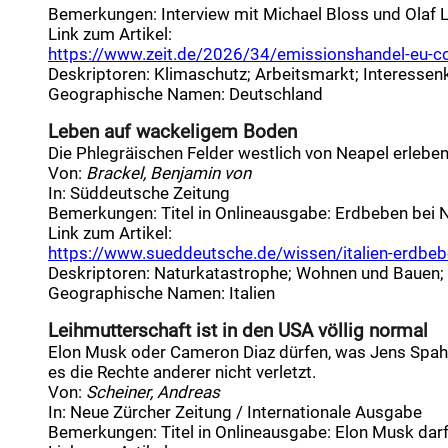
Bemerkungen:
Interview mit Michael Bloss und Olaf 
Link zum Artikel:
https://www.zeit.de/2026/34/emissionshandel-eu-co2-
Deskriptoren
:
Klimaschutz
;
Arbeitsmarkt
;
Interessenk
Geographische Namen
:
Deutschland
Leben auf wackeligem Boden
Die Phlegräischen Felder westlich von Neapel erlebe
Von:
Brackel, Benjamin von
In:
Süddeutsche Zeitung
Bemerkungen:
Titel in Onlineausgabe: Erdbeben bei Ne
Link zum Artikel:
https://www.sueddeutsche.de/wissen/italien-erdbebe
Deskriptoren
:
Naturkatastrophe
;
Wohnen und Bauen
;
Geographische Namen
:
Italien
Leihmutterschaft ist in den USA völlig normal
Elon Musk oder Cameron Diaz dürfen, was Jens Spahn d
es die Rechte anderer nicht verletzt.
Von:
Scheiner, Andreas
In:
Neue Zürcher Zeitung / Internationale Ausgabe
Bemerkungen:
Titel in Onlineausgabe: Elon Musk darf