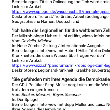
Bemerkungen:
Titel in Onlineausgabe: "Ich würde mic
Link zum Artikel:
https://www.spiegel.de/wissenschaft/mentale-gesun
Deskriptoren
:
Tierarzt/Tierärztin
;
Arbeitsbedingunge
Geographische Namen
:
Deutschland
"Ich halte die Legionellen für die weltbesten Zel
Der Mikrobiologe Hubert Hilbi erklärt, wieso Infekt
Von:
Coviello, Michele
In:
Neue Zürcher Zeitung / Internationale Ausgabe
Bemerkungen:
Interview mit Hubert Hilbi. Titel in 
Krankheiten, die übers Wasser übertragen werden"
Link zum Artikel:
https://www.nzz.ch/panorama/mikrobiologe-zum-legio
Deskriptoren
:
Legionärskrankheit
;
Krankheitsübertra
"Sie gefährden mit Ihrer Agenda die Demokratie" 
Der CDU-Politiker Sepp Müller sorgt sich um die Wett
trotzdem einigen können.
Von:
Becker, Markus ; Beyer, Susanne
In:
Der Spiegel
Bemerkungen:
Interview mit Sepp Müller und Luisa Ne
Ihrer Agenda die Demokratie"