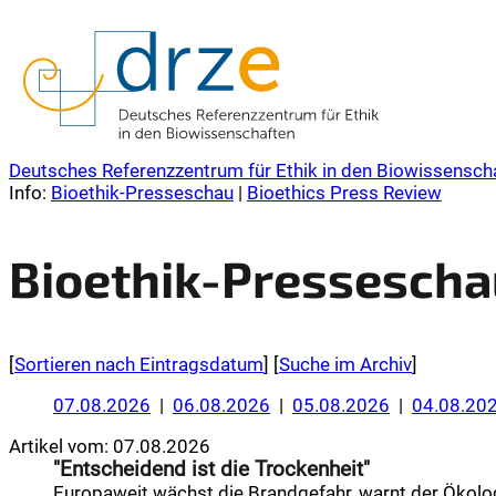
Deutsches Referenzzentrum für Ethik in den Biowissensch
Info:
Bioethik-Presseschau
|
Bioethics Press Review
Bioethik-Pressescha
[
Sortieren nach Eintragsdatum
]
[
Suche im Archiv
]
07.08.2026
|
06.08.2026
|
05.08.2026
|
04.08.20
Artikel vom:
07.08.2026
"Entscheidend ist die Trockenheit"
Europaweit wächst die Brandgefahr, warnt der Ökolog