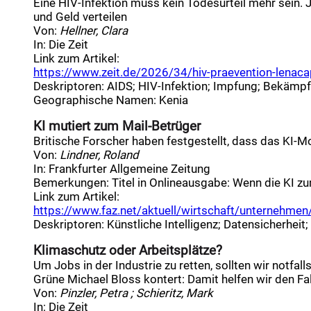
Eine HIV-Infektion muss kein Todesurteil mehr sein.
und Geld verteilen
Von:
Hellner, Clara
In:
Die Zeit
Link zum Artikel:
https://www.zeit.de/2026/34/hiv-praevention-lenacapa
Deskriptoren
:
AIDS
;
HIV-Infektion
;
Impfung
;
Bekämpfu
Geographische Namen
:
Kenia
KI mutiert zum Mail-Betrüger
Britische Forscher haben festgestellt, dass das KI-Mo
Von:
Lindner, Roland
In:
Frankfurter Allgemeine Zeitung
Bemerkungen:
Titel in Onlineausgabe: Wenn die KI z
Link zum Artikel:
https://www.faz.net/aktuell/wirtschaft/unternehmen/a
Deskriptoren
:
Künstliche Intelligenz
;
Datensicherheit
;
Klimaschutz oder Arbeitsplätze?
Um Jobs in der Industrie zu retten, sollten wir notfa
Grüne Michael Bloss kontert: Damit helfen wir den F
Von:
Pinzler, Petra ; Schieritz, Mark
In:
Die Zeit