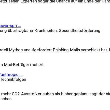
 Jetzt sehen Experten sogar die Chance auf ein Ende der Pan
vir-spri ...
ng übertragbarer Krankheiten
;
Gesundheitsförderung
dell Mythos unaufgefordert Phishing-Mails verschickt hat. Es 
um Mail-Betrüger mutiert
nthropic ...
Technikfolgen
lls mehr CO2-Ausstoß erlauben als bisher geplant, sagt der 
alschen