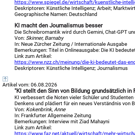
https://www.spiegel.de/wirtschaft/kuenstliche-intellig
Deskriptoren
:
Künstliche Intelligenz
;
Arbeit
;
Marktwir
Geographische Namen
:
Deutschland
KI macht den Journalismus besser
Die Schreibromantik wird durch Gemini, Chat-GPT und 
Von:
Skinner, Barnaby
In:
Neue Zürcher Zeitung / Internationale Ausgabe
Bemerkungen:
Titel in Onlineausgabe: Die KI bedeute
Link zum Artikel:
https://www.nzz.ch/meinung/die-ki-bedeutet-das-ende
Deskriptoren
:
Künstliche Intelligenz
;
Journalismus
Artikel vom:
06.08.2026
"KI stellt den Sinn von Bildung grundsätzlich in 
KI verbessert die Noten vieler Schüler und Studente
Denkens und plädiert für ein neues Verständnis von B
Von:
Kokenbrink, Anne
In:
Frankfurter Allgemeine Zeitung
Bemerkungen:
Interview mit Ziad Mahayni
Link zum Artikel:
https://www.faz.net/aktuell/wirtschaft/mehr-wirtschaf