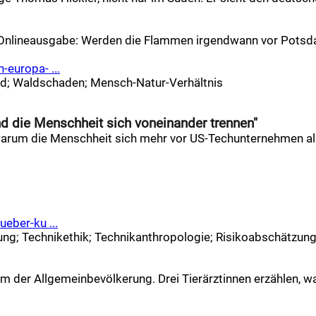
in Onlineausgabe: Werden die Flammen irgendwann vor Potsda
-europa- ...
ld
;
Waldschaden
;
Mensch-Natur-Verhältnis
d die Menschheit sich voneinander trennen"
, warum die Menschheit sich mehr vor US-Techunternehmen als
eber-ku ...
ung
;
Technikethik
;
Technikanthropologie
;
Risikoabschätzun
dem der Allgemeinbevölkerung. Drei Tierärztinnen erzählen, w